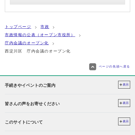
トップページ
市政
市政情報の公表（オープン市役所）
庁内会議のオープン化
西淀川区 庁内会議のオープン化
ページの先頭へ戻る
手続きやイベントのご案内
表示
皆さんの声をお寄せください
表示
このサイトについて
表示