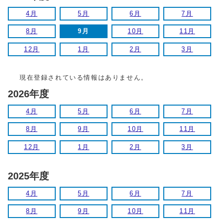
4月
5月
6月
7月
8月
9月
10月
11月
12月
1月
2月
3月
現在登録されている情報はありません。
2026年度
4月
5月
6月
7月
8月
9月
10月
11月
12月
1月
2月
3月
2025年度
4月
5月
6月
7月
8月
9月
10月
11月