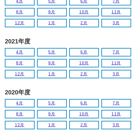
4月
5月
6月
7月
8月
9月
10月
11月
12月
1月
2月
3月
2021年度
4月
5月
6月
7月
8月
9月
10月
11月
12月
1月
2月
3月
2020年度
4月
5月
6月
7月
8月
9月
10月
11月
12月
1月
2月
3月