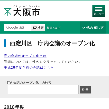
メニュー
検索
他の探し方
検索ヘルプ
西淀川区 庁内会議のオープン化
庁内会議のオープン化とは
詳細については、件名をクリックしてください。
平成28年度以前の会議はこちら
「庁内会議のオープン化」内検索
2018年度