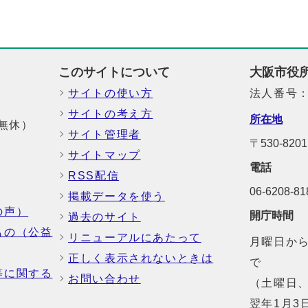
このサイトについて
大阪市役
サイトの使い方
法人番号：6
サイトの考え方
所在地
中無休）
サイト管理者
〒530-8
サイトマップ
電話
RSS配信
06-6208-
掲載データを使う
の声）
開庁時間
過去のサイト
もの（公益
リニューアルにあたって
月曜日から
正しく表示されないときは
で
等に関する
お問い合わせ
（土曜日、
翌年1月3