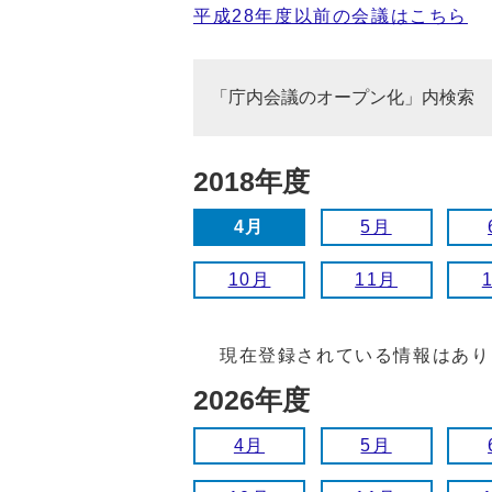
平成28年度以前の会議はこちら
「庁内会議のオープン化」内検索
2018年度
4月
5月
10月
11月
現在登録されている情報はあり
2026年度
4月
5月