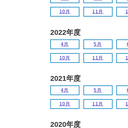
10月
11月
2022年度
4月
5月
10月
11月
2021年度
4月
5月
10月
11月
2020年度