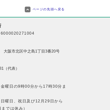
ページの先頭へ戻る
所
000020271004
201 大阪市北区中之島1丁目3番20号
8181（代表）
金曜日の9時00分から17時30分ま
日曜日、祝日及び12月29日から
日までは休み）