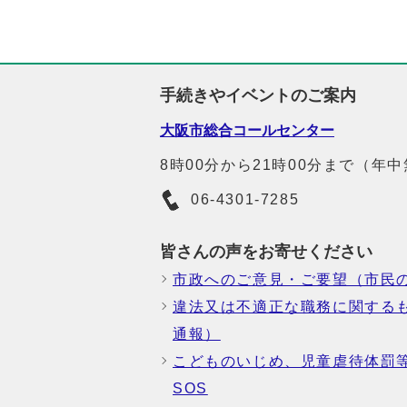
手続きやイベントのご案内
大阪市総合コールセンター
8時00分から21時00分まで（年
06-4301-7285
皆さんの声をお寄せください
市政へのご意見・ご要望（市民
違法又は不適正な職務に関する
通報）
こどものいじめ、児童虐待体罰
SOS