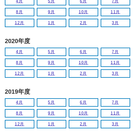
4月
5月
6月
7月
8月
9月
10月
11月
12月
1月
2月
3月
2020年度
4月
5月
6月
7月
8月
9月
10月
11月
12月
1月
2月
3月
2019年度
4月
5月
6月
7月
8月
9月
10月
11月
12月
1月
2月
3月