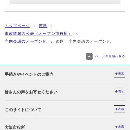
トップページ
市政
市政情報の公表（オープン市役所）
庁内会議のオープン化
西区 庁内会議のオープン化
ページの先頭へ戻る
手続きやイベントのご案内
表示
皆さんの声をお寄せください
表示
このサイトについて
表示
大阪市役所
表示