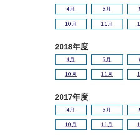
4月
5月
10月
11月
2018年度
4月
5月
10月
11月
2017年度
4月
5月
10月
11月