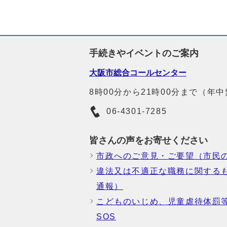
手続きやイベントのご案内
大阪市総合コールセンター
8時00分から21時00分まで（年
06-4301-7285
皆さんの声をお寄せください
市政へのご意見・ご要望（市民
違法又は不適正な職務に関する
通報）
こどものいじめ、児童虐待体罰
SOS