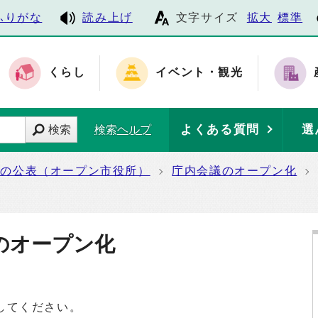
ふりがな
読み上げ
文字サイズ
拡大
標準
くらし
イベント・観光
よくある質問
選
検索
検索ヘルプ
報の公表（オープン市役所）
庁内会議のオープン化
のオープン化
してください。