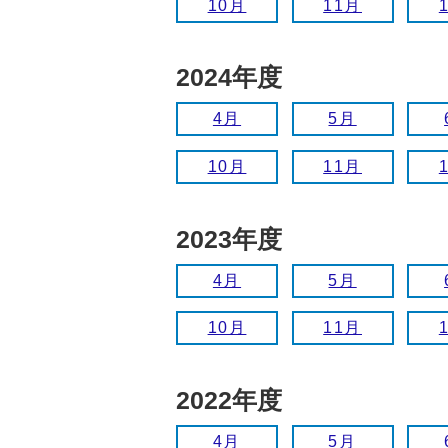
10月
11月
2024年度
4月
5月
10月
11月
2023年度
4月
5月
10月
11月
2022年度
4月
5月