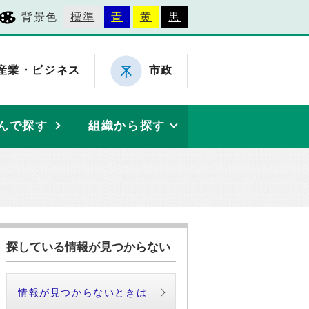
背景色
標準
青
黄
黒
産業・ビジネス
市政
んで探す
組織から探す
探している情報が見つからない
情報が見つからないときは