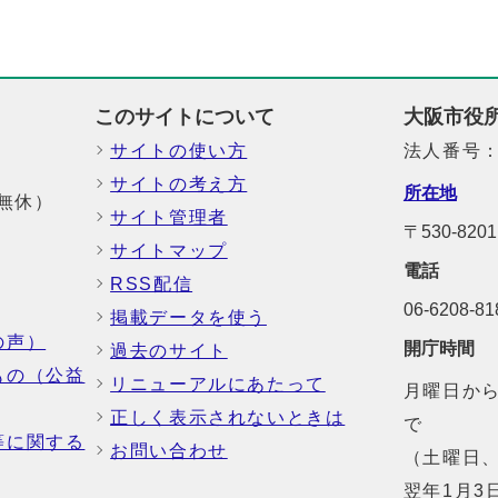
このサイトについて
大阪市役
サイトの使い方
法人番号：6
サイトの考え方
所在地
中無休）
サイト管理者
〒530-8
サイトマップ
電話
RSS配信
06-6208-
掲載データを使う
の声）
開庁時間
過去のサイト
もの（公益
リニューアルにあたって
月曜日から
正しく表示されないときは
で
等に関する
お問い合わせ
（土曜日、
翌年1月3