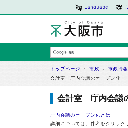
Language
トップページ
市政
市政情
会計室 庁内会議のオープン化
会計室 庁内会議
庁内会議のオープン化とは
詳細については、件名をクリック