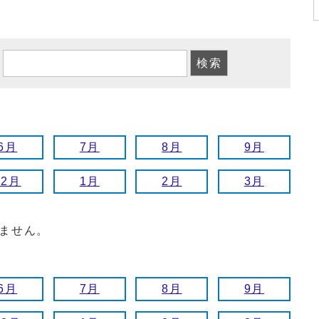
6月
7月
8月
9月
12月
1月
2月
3月
ません。
6月
7月
8月
9月