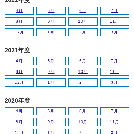
4月
5月
6月
7月
8月
9月
10月
11月
12月
1月
2月
3月
2021年度
4月
5月
6月
7月
8月
9月
10月
11月
12月
1月
2月
3月
2020年度
4月
5月
6月
7月
8月
9月
10月
11月
12月
1月
2月
3月