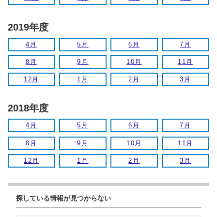
2019年度
4月
5月
6月
7月
8月
9月
10月
11月
12月
1月
2月
3月
2018年度
4月
5月
6月
7月
8月
9月
10月
11月
12月
1月
2月
3月
探している情報が見つからない