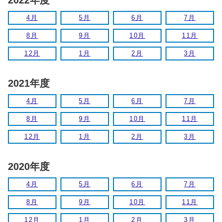
4月
5月
6月
7月
8月
9月
10月
11月
12月
1月
2月
3月
2021年度
4月
5月
6月
7月
8月
9月
10月
11月
12月
1月
2月
3月
2020年度
4月
5月
6月
7月
8月
9月
10月
11月
12月
1月
2月
3月