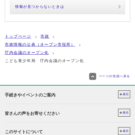
情報が見つからないときは
トップページ
市政
市政情報の公表（オープン市役所）
庁内会議のオープン化
こども青少年局 庁内会議のオープン化
ページの先頭へ戻る
手続きやイベントのご案内
表示
皆さんの声をお寄せください
表示
このサイトについて
表示