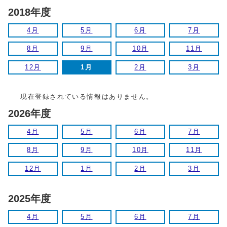
2018年度
4月
5月
6月
7月
8月
9月
10月
11月
12月
1月
2月
3月
現在登録されている情報はありません。
2026年度
4月
5月
6月
7月
8月
9月
10月
11月
12月
1月
2月
3月
2025年度
4月
5月
6月
7月