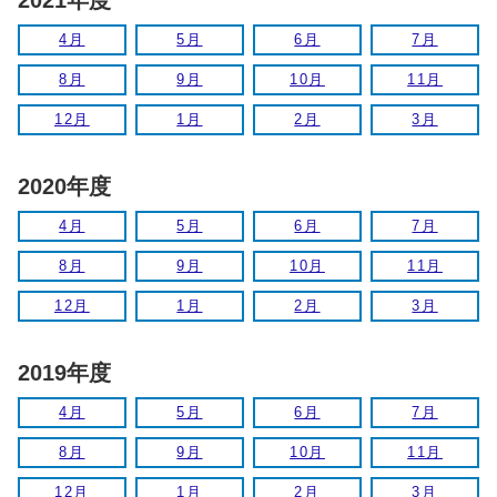
4月
5月
6月
7月
8月
9月
10月
11月
12月
1月
2月
3月
2020年度
4月
5月
6月
7月
8月
9月
10月
11月
12月
1月
2月
3月
2019年度
4月
5月
6月
7月
8月
9月
10月
11月
12月
1月
2月
3月