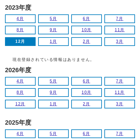
2023年度
4月
5月
6月
7月
8月
9月
10月
11月
12月
1月
2月
3月
現在登録されている情報はありません。
2026年度
4月
5月
6月
7月
8月
9月
10月
11月
12月
1月
2月
3月
2025年度
4月
5月
6月
7月