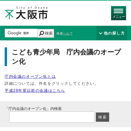
メニュー
検索
他の探し方
検索ヘルプ
こども青少年局 庁内会議のオープ
ン化
庁内会議のオープン化とは
詳細については、件名をクリックしてください。
平成28年度以前の会議はこちら
「庁内会議のオープン化」内検索