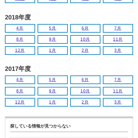
2018年度
4月
5月
6月
7月
8月
9月
10月
11月
12月
1月
2月
3月
2017年度
4月
5月
6月
7月
8月
9月
10月
11月
12月
1月
2月
3月
探している情報が見つからない