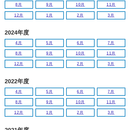
8月
9月
10月
11月
12月
1月
2月
3月
2024年度
4月
5月
6月
7月
8月
9月
10月
11月
12月
1月
2月
3月
2022年度
4月
5月
6月
7月
8月
9月
10月
11月
12月
1月
2月
3月
2021年度