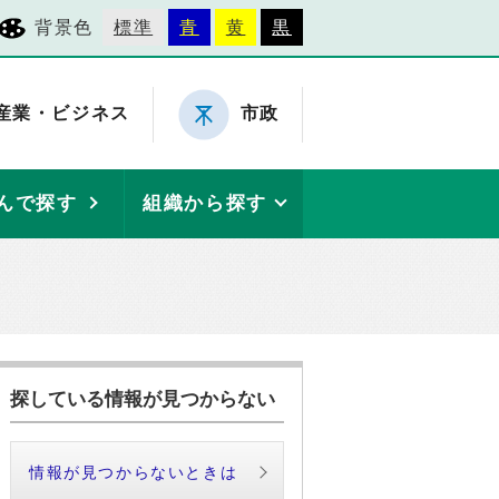
背景色
標準
青
黄
黒
産業・ビジネス
市政
んで探す
組織から探す
探している情報が見つからない
情報が見つからないときは