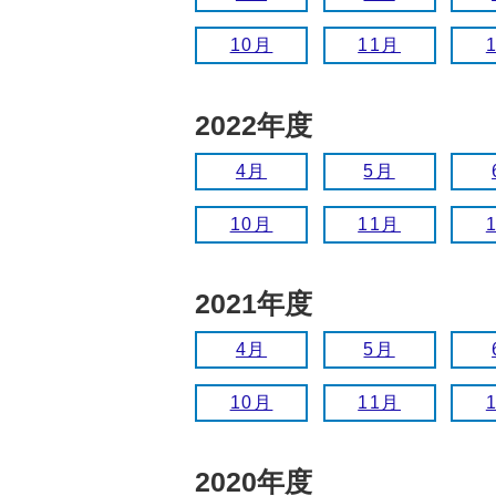
10月
11月
2022年度
4月
5月
10月
11月
2021年度
4月
5月
10月
11月
2020年度