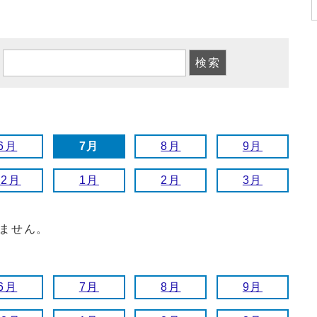
6月
7月
8月
9月
12月
1月
2月
3月
ません。
6月
7月
8月
9月