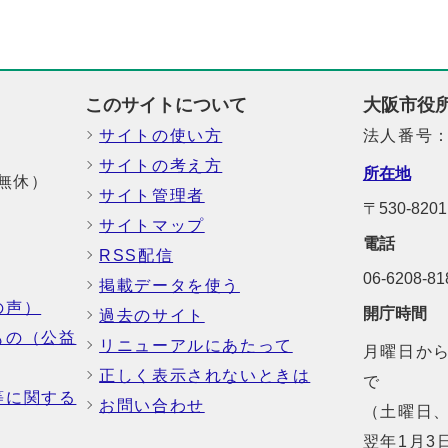
このサイトについて
大阪市役
サイトの使い方
法人番号：6
サイトの考え方
所在地
中無休）
サイト管理者
〒530-8
サイトマップ
電話
RSS配信
06-6208-
掲載データを使う
の声）
開庁時間
過去のサイト
もの（公益
リニューアルにあたって
月曜日から
正しく表示されないときは
で
等に関する
お問い合わせ
（土曜日、
翌年1月3