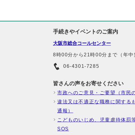
手続きやイベントのご案内
大阪市総合コールセンター
8時00分から21時00分まで（年
06-4301-7285
皆さんの声をお寄せください
市政へのご意見・ご要望（市民
違法又は不適正な職務に関する
通報）
こどものいじめ、児童虐待体罰
SOS