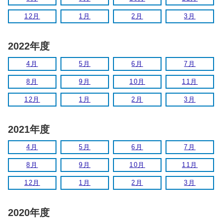
12月
1月
2月
3月
2022年度
4月
5月
6月
7月
8月
9月
10月
11月
12月
1月
2月
3月
2021年度
4月
5月
6月
7月
8月
9月
10月
11月
12月
1月
2月
3月
2020年度