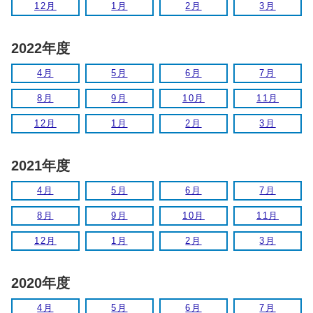
12月
1月
2月
3月
2022年度
4月
5月
6月
7月
8月
9月
10月
11月
12月
1月
2月
3月
2021年度
4月
5月
6月
7月
8月
9月
10月
11月
12月
1月
2月
3月
2020年度
4月
5月
6月
7月