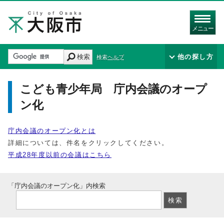
メニュー
検索
他の探し方
検索ヘルプ
こども青少年局 庁内会議のオープ
ン化
庁内会議のオープン化とは
詳細については、件名をクリックしてください。
平成28年度以前の会議はこちら
「庁内会議のオープン化」内検索