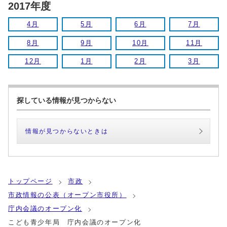
2017年度
4月
5月
6月
7月
8月
9月
10月
11月
12月
1月
2月
3月
探している情報が見つからない
情報が見つからないときは
トップページ
市政
市政情報の公表（オープン市役所）
庁内会議のオープン化
こども青少年局 庁内会議のオープン化