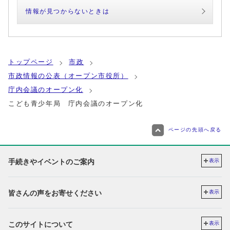
情報が見つからないときは
トップページ
市政
市政情報の公表（オープン市役所）
庁内会議のオープン化
こども青少年局 庁内会議のオープン化
ページの先頭へ戻る
手続きやイベントのご案内
表示
皆さんの声をお寄せください
表示
このサイトについて
表示