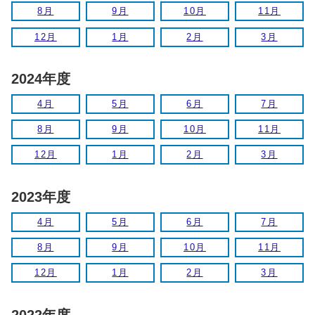
8月
9月
10月
11月
12月
1月
2月
3月
2024年度
4月
5月
6月
7月
8月
9月
10月
11月
12月
1月
2月
3月
2023年度
4月
5月
6月
7月
8月
9月
10月
11月
12月
1月
2月
3月
2022年度