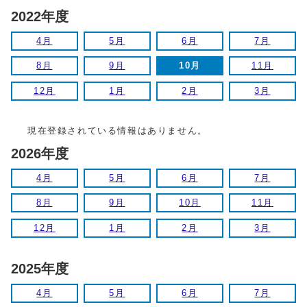
2022年度
4月
5月
6月
7月
8月
9月
10月
11月
12月
1月
2月
3月
現在登録されている情報はありません。
2026年度
4月
5月
6月
7月
8月
9月
10月
11月
12月
1月
2月
3月
2025年度
4月
5月
6月
7月