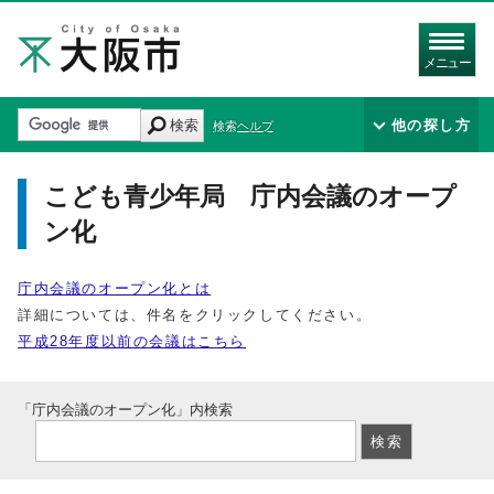
メニュー
検索
他の探し方
検索ヘルプ
こども青少年局 庁内会議のオープ
ン化
庁内会議のオープン化とは
詳細については、件名をクリックしてください。
平成28年度以前の会議はこちら
「庁内会議のオープン化」内検索