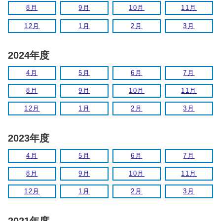
8月
9月
10月
11月
12月
1月
2月
3月
2024年度
4月
5月
6月
7月
8月
9月
10月
11月
12月
1月
2月
3月
2023年度
4月
5月
6月
7月
8月
9月
10月
11月
12月
1月
2月
3月
2021年度