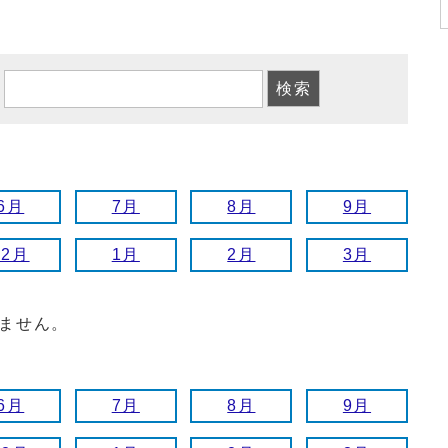
6月
7月
8月
9月
12月
1月
2月
3月
ません。
6月
7月
8月
9月