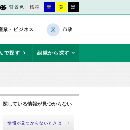
背景色
標準
青
黄
黒
産業・ビジネス
市政
んで探す
組織から探す
探している情報が見つからない
情報が見つからないときは