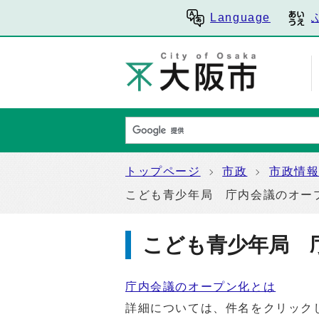
Language
トップページ
市政
市政情
こども青少年局 庁内会議のオー
こども青少年局 
庁内会議のオープン化とは
詳細については、件名をクリック