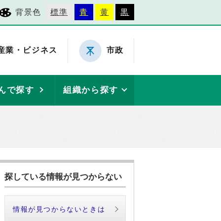
背景色
標準
青
黄
黒
産業・ビジネス
市政
んで探す
組織から探す
探している情報が見つからない
情報が見つからないときは