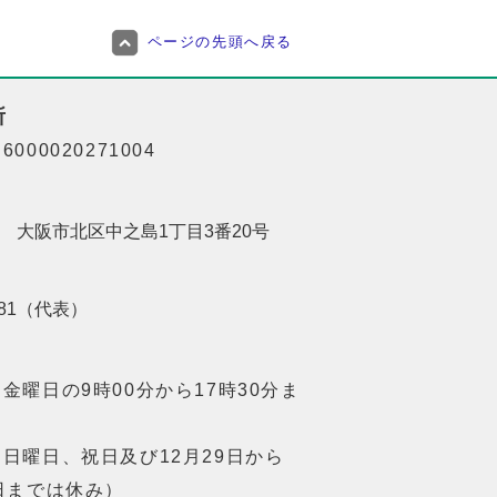
ページの先頭へ戻る
所
000020271004
201 大阪市北区中之島1丁目3番20号
8181（代表）
金曜日の9時00分から17時30分ま
日曜日、祝日及び12月29日から
日までは休み）