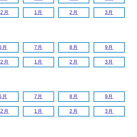
12月
1月
2月
3月
6月
7月
8月
9月
12月
1月
2月
3月
6月
7月
8月
9月
12月
1月
2月
3月