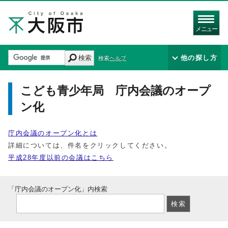
メニュー
検索
他の探し方
検索ヘルプ
こども青少年局 庁内会議のオープ
ン化
庁内会議のオープン化とは
詳細については、件名をクリックしてください。
平成28年度以前の会議はこちら
「庁内会議のオープン化」内検索