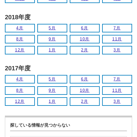
2018年度
4月
5月
6月
7月
8月
9月
10月
11月
12月
1月
2月
3月
2017年度
4月
5月
6月
7月
8月
9月
10月
11月
12月
1月
2月
3月
探している情報が見つからない