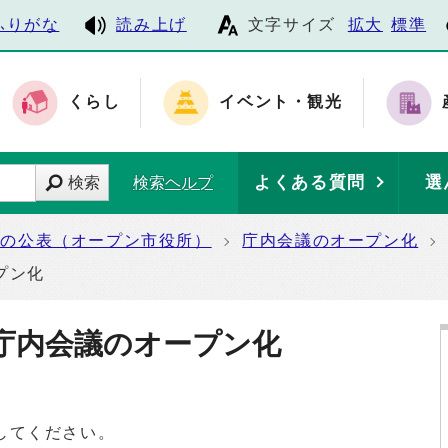
ふりがな
読み上げ
文字サイズ
拡大
標準
くらし
イベント・観光
よくある質問
選
検索
検索ヘルプ
報の公表（オープン市役所）
庁内会議のオープン化
プン化
庁内会議のオープン化
してください。