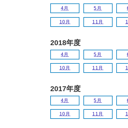
4月
5月
10月
11月
2018年度
4月
5月
10月
11月
2017年度
4月
5月
10月
11月