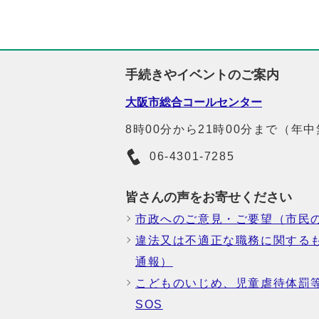
手続きやイベントのご案内
大阪市総合コールセンター
8時00分から21時00分まで（年
06-4301-7285
皆さんの声をお寄せください
市政へのご意見・ご要望（市民
違法又は不適正な職務に関する
通報）
こどものいじめ、児童虐待体罰
SOS