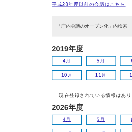
平成28年度以前の会議はこちら
「庁内会議のオープン化」内検索
2019年度
4月
5月
10月
11月
現在登録されている情報はあり
2026年度
4月
5月