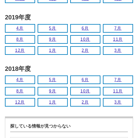
2019年度
4月
5月
6月
7月
8月
9月
10月
11月
12月
1月
2月
3月
2018年度
4月
5月
6月
7月
8月
9月
10月
11月
12月
1月
2月
3月
探している情報が見つからない