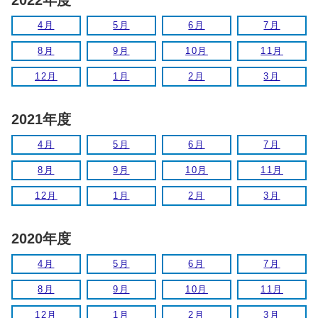
4月
5月
6月
7月
8月
9月
10月
11月
12月
1月
2月
3月
2021年度
4月
5月
6月
7月
8月
9月
10月
11月
12月
1月
2月
3月
2020年度
4月
5月
6月
7月
8月
9月
10月
11月
12月
1月
2月
3月