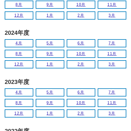
8月
9月
10月
11月
12月
1月
2月
3月
2024年度
4月
5月
6月
7月
8月
9月
10月
11月
12月
1月
2月
3月
2023年度
4月
5月
6月
7月
8月
9月
10月
11月
12月
1月
2月
3月
2022年度