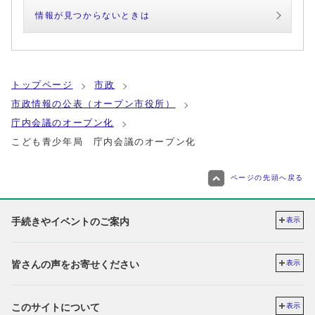
情報が見つからないときは
トップページ
市政
市政情報の公表（オープン市役所）
庁内会議のオープン化
こども青少年局 庁内会議のオープン化
ページの先頭へ戻る
手続きやイベントのご案内
表示
皆さんの声をお寄せください
表示
このサイトについて
表示