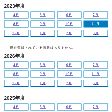
2023年度
4月
5月
6月
7月
8月
9月
10月
11月
12月
1月
2月
3月
現在登録されている情報はありません。
2026年度
4月
5月
6月
7月
8月
9月
10月
11月
12月
1月
2月
3月
2025年度
4月
5月
6月
7月