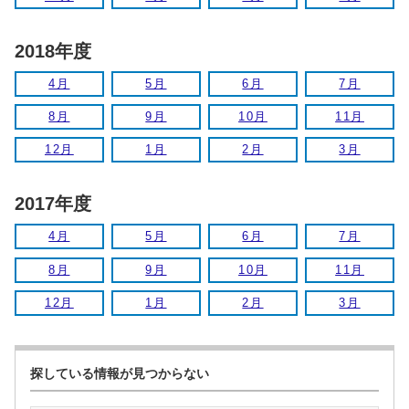
2018年度
4月
5月
6月
7月
8月
9月
10月
11月
12月
1月
2月
3月
2017年度
4月
5月
6月
7月
8月
9月
10月
11月
12月
1月
2月
3月
探している情報が見つからない