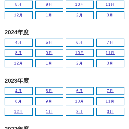
8月
9月
10月
11月
12月
1月
2月
3月
2024年度
4月
5月
6月
7月
8月
9月
10月
11月
12月
1月
2月
3月
2023年度
4月
5月
6月
7月
8月
9月
10月
11月
12月
1月
2月
3月
2022年度