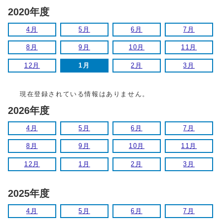
2020年度
4月
5月
6月
7月
8月
9月
10月
11月
12月
1月
2月
3月
現在登録されている情報はありません。
2026年度
4月
5月
6月
7月
8月
9月
10月
11月
12月
1月
2月
3月
2025年度
4月
5月
6月
7月