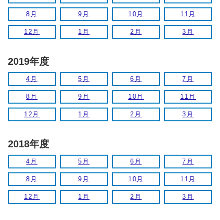
8月
9月
10月
11月
12月
1月
2月
3月
2019年度
4月
5月
6月
7月
8月
9月
10月
11月
12月
1月
2月
3月
2018年度
4月
5月
6月
7月
8月
9月
10月
11月
12月
1月
2月
3月