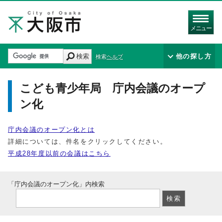
メニュー
検索
他の探し方
検索ヘルプ
こども青少年局 庁内会議のオープ
ン化
庁内会議のオープン化とは
詳細については、件名をクリックしてください。
平成28年度以前の会議はこちら
「庁内会議のオープン化」内検索