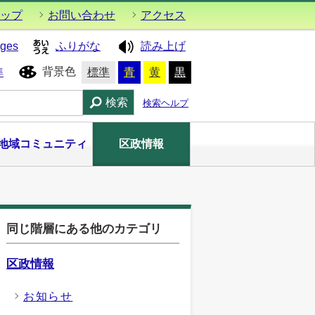
ップ
お問い合わせ
アクセス
ages
ふりがな
読み上げ
背景色
準
標準
青
黄
黒
検索
検索ヘルプ
地域コミュニティ
区政情報
同じ階層にある他のカテゴリ
区政情報
お知らせ