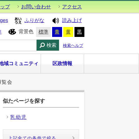
ップ
お問い合わせ
アクセス
ages
ふりがな
読み上げ
背景色
準
標準
青
黄
黒
検索
検索ヘルプ
地域コミュニティ
区政情報
博覧会
似たページを探す
乳幼児
上記全ての条件で絞る