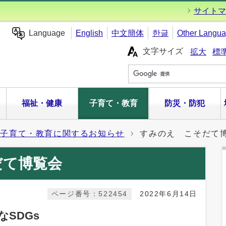
サイトマ
Language
English
中文簡体
한글
Other Langu
文字サイズ
拡大
標
福祉・健康
子育て・教育
防災・防犯
子育て・教育に関するお知らせ
すみのえ こそだて
だて博覧会
ページ番号：522454
2022年6月14日
SDGs