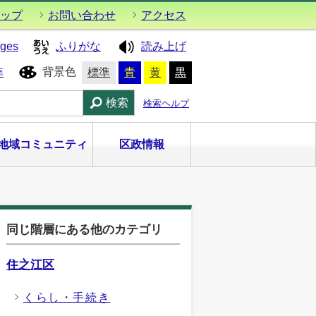
ップ
お問い合わせ
アクセス
ages
ふりがな
読み上げ
背景色
準
標準
青
黄
黒
検索
検索ヘルプ
地域コミュニティ
区政情報
同じ階層にある他のカテゴリ
住之江区
くらし・手続き