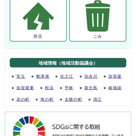
防災
ごみ
地域情報（地域活動協議会）
安立
敷津浦
住之江
住吉川
加賀屋
加賀屋東
粉浜
平林
新北島
南港緑
花の町
海の町
太陽の町
清江