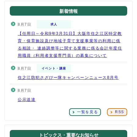
新着情報
8月7日
求人
【任用日～令和9年3月31日】大阪市住之江区特定教
育・保育施設及び地域子育て支援事業等の利用に係
る相談・ 連絡調整等に関する業務に係る会計年度任
用職員（利用者支援専門員）の募集について
8月7日
イベント・講座
住之江防犯さざぴー隊キャンペーンニュース8月号
8月7日
公示送達
一覧を見る
RSS
トピックス・重要なお知らせ