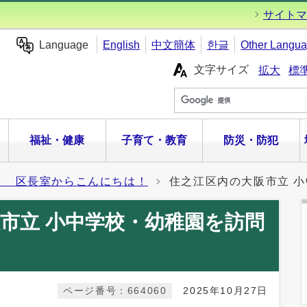
サイトマ
Language
English
中文簡体
한글
Other Langu
文字サイズ
拡大
標
福祉・健康
子育て・教育
防災・防犯
 区長室からこんにちは！
住之江区内の大阪市立 
市立 小中学校・幼稚園を訪問
ページ番号：664060
2025年10月27日