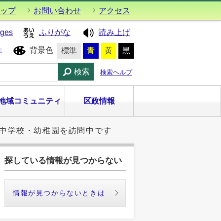
ップ
お問い合わせ
アクセス
ages
ふりがな
読み上げ
背景色
準
標準
青
黄
黒
検索
検索ヘルプ
地域コミュニティ
区政情報
小中学校・幼稚園を訪問中です
探している情報が見つからない
情報が見つからないときは