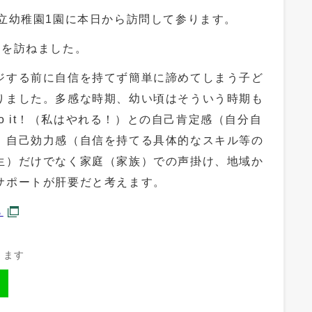
市立幼稚園1園に本日から訪問して参ります。
長を訪ねました。
ジする前に自信を持てず簡単に諦めてしまう子ど
りました。多感な時期、幼い頃はそういう時期も
 do it！（私はやれる！）との自己肯定感（自分自
、自己効力感（自信を持てる具体的なスキル等の
生）だけでなく家庭（家族）での声掛け、地域か
サポートが肝要だと考えます。
ら
きます