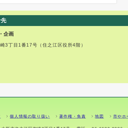
せ先
・企画
御崎3丁目1番17号（住之江区役所4階）
方
個人情報の取り扱い
著作権・免責
地図
市やホ