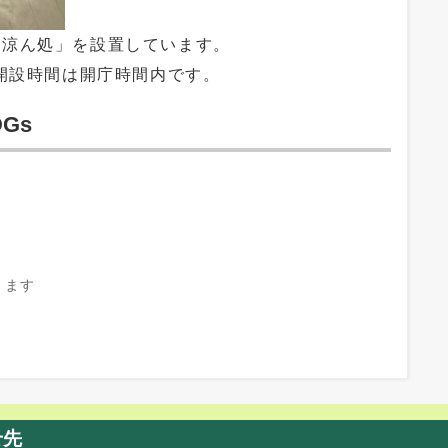
「涼ん処」を設置しています。
、開設時間は開庁時間内です。
Gs
きます
せ先