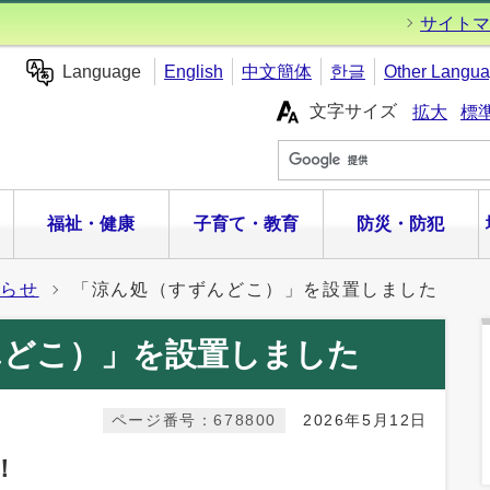
サイトマ
Language
English
中文簡体
한글
Other Langu
文字サイズ
拡大
標
福祉・健康
子育て・教育
防災・防犯
知らせ
「涼ん処（すずんどこ）」を設置しました
んどこ）」を設置しました
ページ番号：678800
2026年5月12日
！