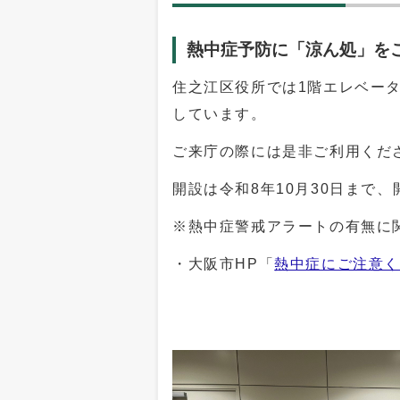
熱中症予防に「涼ん処」を
住之江区役所では1階エレベー
しています。
ご来庁の際には是非ご利用くだ
開設は令和8年10月30日まで
※熱中症警戒アラートの有無に
・大阪市HP「
熱中症にご注意