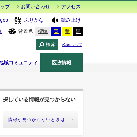
ップ
お問い合わせ
アクセス
ages
ふりがな
読み上げ
背景色
準
標準
青
黄
黒
検索
検索ヘルプ
地域コミュニティ
区政情報
探している情報が見つからない
情報が見つからないときは