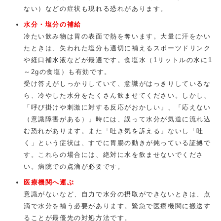
ない）などの症状も現れる恐れがあります。
水分・塩分の補給
冷たい飲み物は胃の表面で熱を奪います。大量に汗をかい
たときは、失われた塩分も適切に補えるスポーツドリンク
や経口補水液などが最適です。食塩水（1リットルの水に1
～2gの食塩）も有効です。
受け答えがしっかりしていて、意識がはっきりしているな
ら、冷やした水分をたくさん飲ませてください。しかし、
「呼び掛けや刺激に対する反応がおかしい」、「応えない
（意識障害がある）」時には、誤って水分が気道に流れ込
む恐れがあります。また「吐き気を訴える」ないし「吐
く」という症状は、すでに胃腸の動きが鈍っている証拠で
す。これらの場合には、絶対に水を飲ませないでくださ
い。病院での点滴が必要です。
医療機関へ運ぶ
意識がないなど、自力で水分の摂取ができないときは、点
滴で水分を補う必要があります。緊急で医療機関に搬送す
ることが最優先の対処方法です。