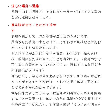
涼しい場所へ避難
風通しのよい日陰や、できればクーラーが効いている室内
などに避難させましょう。
服を脱がせて、とにかく冷や
衣服を脱がせて、体から熱が逃げるのを助けます。
露出させた皮膚に水をかけて、うちわや扇風機などであお
ぐことにより体を冷やします。
氷のうなどがあれば、それを首筋、わきの下、足の付け
根、股関節あたりに当てることも有効です。（皮膚のすぐ
下を太い血管が走っているところで、流れている血液を冷
やす効果があります）
可能な限り、早く冷やす必要があります。重傷者の命を救
うことができるかどうかは、どれだけ早く体温を下げるこ
とができるかにかかっています。
救急隊を要請してからも、救急隊の到着前から冷却を開始
することが重要です。体の中心部の体温が40℃を超えると
全身痙攣（けいれん）、血液凝固障害（けつえきが固まら