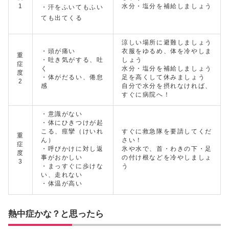
1
水分・塩分を補給しましょう
・汗をふいてもふい
ても出てくる
涼しい場所に避難しましょう
・頭が痛い
衣服をゆるめ、体を冷やしま
重
・吐き気がする、吐
しょう
症
く
水分・塩分を補給しましょう
度
・体がだるい、倦怠
足を高くして休みましょう
2
感
自分で水分を摂れなければ、
すぐに病院へ！
・意識がない
・体にひきつけが起
こる、痙攣（けいれ
すぐに救急隊を要請してくだ
重
ん）
さい！
症
・呼びかけに対し返
氷や水で、首・わきの下・足
度
事がおかしい
の付け根などを冷やしましょ
3
・まっすぐに歩けな
う
い、走れない
・体温が高い
熱中症かな？と思ったら