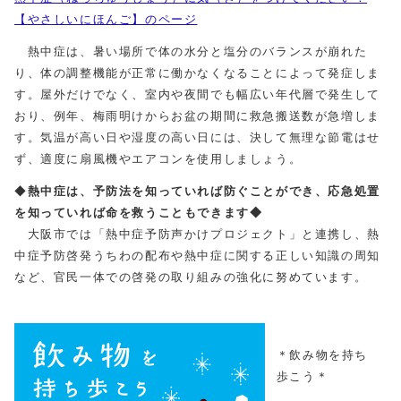
【やさしいにほんご】のページ
熱中症は、暑い場所で体の水分と塩分のバランスが崩れた
り、体の調整機能が正常に働かなくなることによって発症しま
す。屋外だけでなく、室内や夜間でも幅広い年代層で発生して
おり、例年、梅雨明けからお盆の期間に救急搬送数が急増しま
す。気温が高い日や湿度の高い日には、決して無理な節電はせ
ず、適度に扇風機やエアコンを使用しましょう。
◆
熱中症は、予防法を知っていれば防ぐことができ、応急処置
を知っていれば命を救うこともできます◆
大阪市では「熱中症予防声かけプロジェクト」と連携し、熱
中症予防啓発うちわの配布や熱中症に関する正しい知識の周知
など、官民一体での啓発の取り組みの強化に努めています。
＊飲み物を持ち
歩こう＊