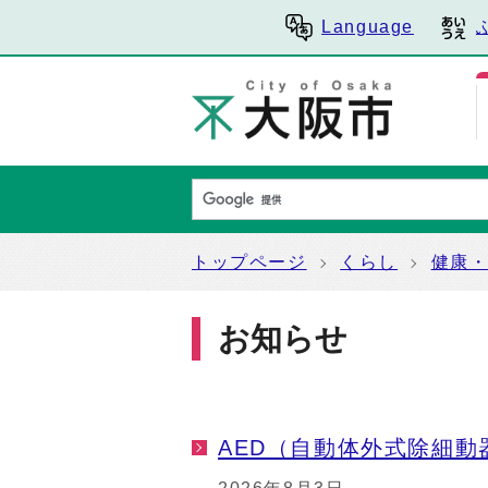
Language
トップページ
くらし
健康
お知らせ
AED（自動体外式除細動