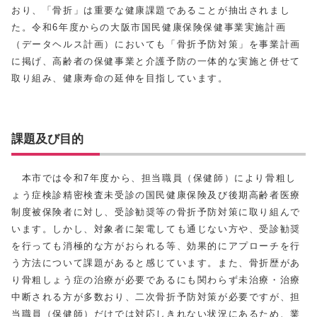
おり、「骨折」は重要な健康課題であることが抽出されまし
た。令和6年度からの大阪市国民健康保険保健事業実施計画
（データヘルス計画）においても「骨折予防対策」を事業計画
に掲げ、高齢者の保健事業と介護予防の一体的な実施と併せて
取り組み、健康寿命の延伸を目指しています。
課題及び目的
本市では令和7年度から、担当職員（保健師）により骨粗し
ょう症検診精密検査未受診の国民健康保険及び後期高齢者医療
制度被保険者に対し、受診勧奨等の骨折予防対策に取り組んで
います。しかし、対象者に架電しても通じない方や、受診勧奨
を行っても消極的な方がおられる等、効果的にアプローチを行
う方法について課題があると感じています。また、骨折歴があ
り骨粗しょう症の治療が必要であるにも関わらず未治療・治療
中断される方が多数おり、二次骨折予防対策が必要ですが、担
当職員（保健師）だけでは対応しきれない状況にあるため、業