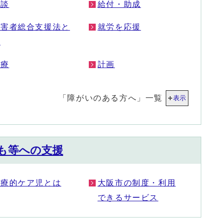
相談
給付・助成
障害者総合支援法と
就労を応援
は
医療
計画
「障がいのある方へ」一覧
表示
も等への支援
医療的ケア児とは
大阪市の制度・利用
できるサービス