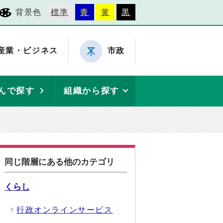
背景色
標準
青
黄
黒
産業・ビジネス
市政
んで探す
組織から探す
同じ階層にある他のカテゴリ
くらし
行政オンラインサービス