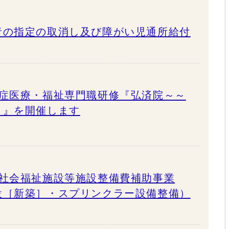
者の指定の取消し及び障がい児通所給付
知症医療・福祉専門職研修『弘済院～～
～』を開催します
間社会福祉施設等施設整備費補助事業
設［新築］・スプリンクラー設備整備）