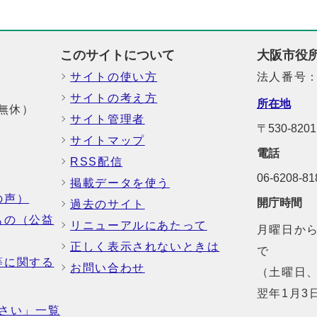
このサイトについて
大阪市役
サイトの使い方
法人番号：6
サイトの考え方
所在地
中無休）
サイト管理者
〒530-8
サイトマップ
電話
RSS配信
06-6208-
掲載データを使う
の声）
開庁時間
過去のサイト
もの（公益
リニューアルにあたって
月曜日から
正しく表示されないときは
で
等に関する
お問い合わせ
（土曜日、
翌年1月3
さい」一覧