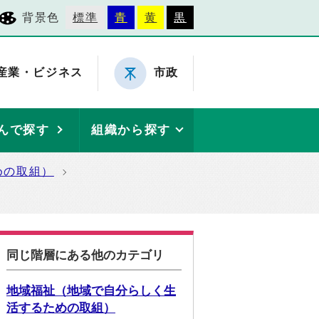
背景色
標準
青
黄
黒
産業・ビジネス
市政
んで探す
組織から探す
めの取組）
同じ階層にある他のカテゴリ
地域福祉（地域で自分らしく生
活するための取組）