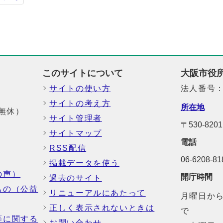
このサイトについて
大阪市役
サイトの使い方
法人番号：6
サイトの考え方
所在地
中無休）
サイト管理者
〒530-8
サイトマップ
電話
RSS配信
06-6208-
掲載データを使う
の声）
開庁時間
過去のサイト
もの（公益
リニューアルにあたって
月曜日から
正しく表示されないときは
で
等に関する
お問い合わせ