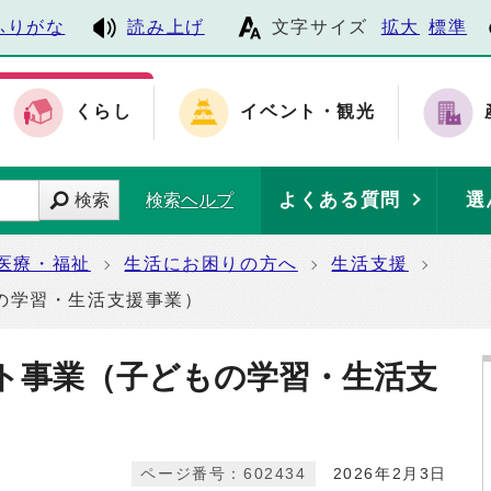
ふりがな
読み上げ
文字サイズ
拡大
標準
くらし
イベント・観光
よくある質問
選
検索
検索ヘルプ
医療・福祉
生活にお困りの方へ
生活支援
の学習・生活支援事業）
ト事業（子どもの学習・生活支
ページ番号：602434
2026年2月3日