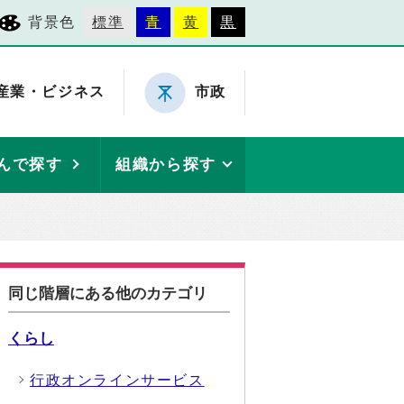
背景色
標準
青
黄
黒
産業・ビジネス
市政
んで探す
組織から探す
同じ階層にある他のカテゴリ
くらし
行政オンラインサービス