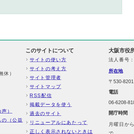
このサイトについて
大阪市役
サイトの使い方
法人番号：6
サイトの考え方
所在地
中無休）
サイト管理者
〒530-8
サイトマップ
電話
RSS配信
06-6208-
掲載データを使う
の声）
開庁時間
過去のサイト
もの（公益
リニューアルにあたって
月曜日から
正しく表示されないときは
で