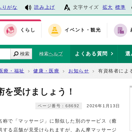
ふりがな
読み上げ
文字サイズ
拡大
標準
くらし
イベント・観光
よくある質問
選
検索
検索ヘルプ
医療・福祉
健康・医療
お知らせ
有資格者によ
術を受けましょう！
ページ番号：68692
2026年1月13日
名称で「マッサージ」に類似した別のサービス（癒
供する店舗が見受けられますが、あん摩マッサージ