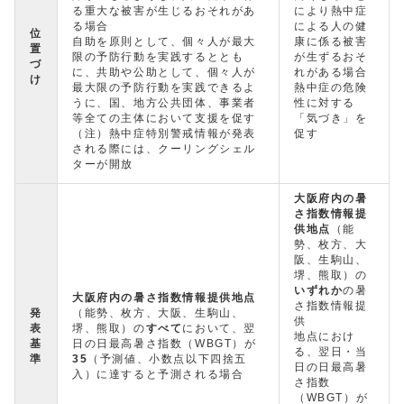
る重大な被害が生じるおそれがあ
により熱中症
る場合
による人の健
位
自助を原則として、個々人が最大
康に係る被害
置
限の予防行動を実践するととも
が生ずるおそ
づ
に、共助や公助として、個々人が
れがある場合
け
最大限の予防行動を実践できるよ
熱中症の危険
うに、国、地方公共団体、事業者
性に対する
等全ての主体において支援を促す
「気づき」を
（注）熱中症特別警戒情報が発表
促す
される際には、クーリングシェル
ターが開放
大阪府内の暑
さ指数情報提
供地点
（能
勢、枚方、大
阪、生駒山、
堺、熊取）の
いずれか
の暑
大阪府内の暑さ指数情報提供地点
さ指数情報提
発
（能勢、枚方、大阪、生駒山、
供
表
堺、熊取）の
すべて
において、翌
地点におけ
基
日の日最高暑さ指数（WBGT）が
る、翌日・当
準
35
（予測値、小数点以下四捨五
日の日最高暑
入）に達すると予測される場合
さ指数
（WBGT）が