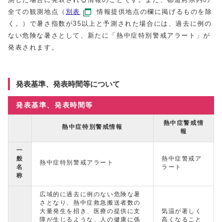
全ての観測地点（
別表
情報提供地点の欄に掲げるものを除
く。）で暑さ指数が35以上と予測された場合には、過去に例の
ない危険な暑さとして、新たに「熱中症特別警戒アラート」が
発表されます。
発表基準、発表時間等について
発表基準、発表時間等
熱中症警戒情
熱中症特別警戒情報
報
一
般
熱中症警戒ア
熱中症特別警戒アラート
名
ラート
称
広域的に過去に例のない危険な暑
さとなり、熱中症救急搬送者数の
大量発生を招き、医療の提供に支
気温が著しく
障が生じるような、人の健康に係
高くなること