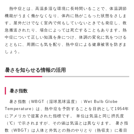
熱中症とは、高温多湿な環境に長時間いることで、体温調節
機能がうまく働かなくなり、体内に熱がこもった状態をさしま
す。屋外だけでなく室内で何もしていないときでも発症し、救
急搬送されたり、場合によっては死亡することもあります。熱
中症について正しい知識を身につけ、体調の変化に気をつける
とともに、周囲にも気を配り、熱中症による健康被害を防ぎま
しょう。
暑さを知らせる情報の活用
暑さ指数
暑さ指数（WBGT（湿球黒球温度）：
Wet Bulb Globe
Temperature
）は、熱中症を予防することを目的として1954年
にアメリカで提案された指標です。 単位は気温と同じ摂氏度
（℃）で示されますが、その値は気温とは異なります。 暑さ指
数（WBGT）は人体と外気との熱のやりとり（熱収支）に着目