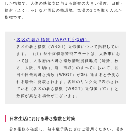
した指標で、人体の熱収支に与える影響の大きい湿度、日射・
輻射（ふくしゃ）など周辺の熱環境、気温の3つを取り入れた
指標です。
各区の暑さ指数（WBGT近似値）
各区の暑さ指数（WBGT）近似値について掲載してい
ます。 （注）熱中症特別警戒アラートは、大阪市にお
いては、大阪府内の暑さ指数情報提供地点（能勢、枚
方、大阪、生駒山、堺、熊取）のすべてにおいて、翌
日の日最高暑さ指数（WBGT）が35に達すると予測さ
れる場合に発表されます。各区のリンク先で表示され
ている（各区の暑さ指数（WBGT）近似値（℃））と
数値が異なる場合がございます。
日常生活における暑さ指数と対策
暑さ指数を確認し、熱中症予防にぜひご活用ください。暑さ