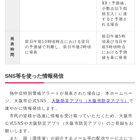
33
（予測値、
小数点以下四
捨五入）に達
すると予測さ
れる場合
前日午後5時
発
前日午前10時頃時点における翌日
頃及び当日午
表
の予測値で判断し、前日午後2時頃
前5時頃時点
時
に発表
における予測
間
値を基に発表
SNS等を使った情報発信
熱中症特別警戒アラートが発表された場合は、本ホームペー
ジ、大阪市公式SNS、
大阪防災アプリ（大阪市防災アプリ）
で
速やかに情報発信します。
市民の皆様が迅速に情報を受け取っていただくため、大阪市
公式SNSや大阪防災アプリ（大阪市防災アプリ）のご登録をお
願いします。
また、国（環境省）が紹介するメール等の配信サービスにつ