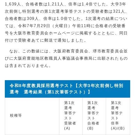
1,639人、合格者数は1,211人、倍率は1.4倍でした。大学3年
次前倒し特別選考の第1次選考筆答テストの受験者数は321人、
合格者数は309人、倍率は1.0倍でした。1次選考の結果につい
ては、令和7年7月29日（火曜日）午前11時に合格者の受験番
号を大阪市教育委員会ホームページに掲載するとともに、同日
付けで受験者あてに郵送で通知しました。
なお、この数値には、大阪府教育委員会、堺市教育委員会並
びに大阪府豊能地区教職員人事協議会事務局に出願されたもの
は含まれておりません。
令和8年度教員採用選考テスト【大学3年次前倒し特別
選考 選考結果（第1次筆答テスト）】
第1次
第1次
第1次
選考
選考
選考
筆答テ
筆答テ
筆答テ
校種等
スト
スト
スト
受験者
合格者
倍率
(A)
(B)
(A)/(B)