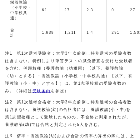
栄養教諭
（小学校・
61
27
2.3
0
27
中学校共
通）
合
1,639
1,211
1.4
291
1,50
計
注1 第1次選考受験者：大学3年次前倒し特別選考の受験者数
は含まない。特例により筆答テストの減免措置を受けた受験者
を含む。併願校種（養護教諭（幼稚園）【以下、養護教諭
（幼）とする】・養護教諭（小学校・中学校共通）【以下、養
護教諭（小・中）とする】）は、第1志望校種の受験者数の
み。（詳細は
受験案内
を参照）
注2 第1次選考合格者：大学3年次前倒し特別選考の合格者数
は含まない。養護教諭(幼)の合格者には、養護教諭(小・中)を
第1志望校種として受験したものの、不合格と判定されたが、
養護教諭(幼)では合格と判定された5人を含む。
注3 倍率：養護教諭(幼)および合計の倍率の算出の際には、上