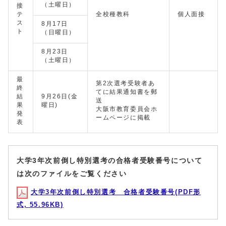
（土曜日）
接
テ
全校種教科
個人面接
ス
8月17日
ト
（日曜日）
8月23日
（土曜日）
最
第2次選考受験者あ
終
てに結果通知書を郵
結
9月26日(金
送
果
曜日)
大阪市教育委員会ホ
発
ームページに掲載
表
大学3年次前倒し特別選考の合格者受験番号について
は次のファイルをご覧ください
大学3年次前倒し特別選考 合格者受験番号(PDF形
式, 55.96KB)