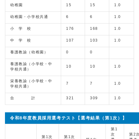
幼稚園
15
15
1.0
幼稚園・小学校共通
6
6
1.0
小 学 校
176
168
1.0
中 学 校
107
103
1.0
養護教諭（幼稚園）
0
0
養護教諭（小学校・中
10
10
1.0
学校共通）
栄養教諭（小学校・中
7
7
1.0
学校共通）
合 計
321
309
1.0
令和8年度教員採用選考テスト【選考結果（第1次）】
第1
次
第2
第1次
第1次