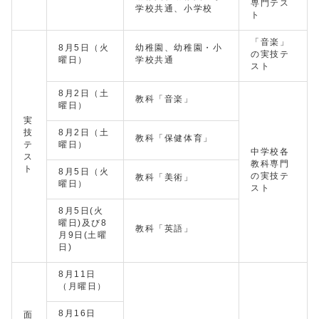
専門テス
学校共通、小学校
ト
「音楽」
8月5日（火
幼稚園、幼稚園・小
の実技テ
曜日）
学校共通
スト
8月2日（土
教科「音楽」
曜日）
実
技
8月2日（土
教科「保健体育」
テ
曜日）
中学校各
ス
教科専門
ト
8月5日（火
の実技テ
教科「美術」
曜日）
スト
8月5日(火
曜日)及び8
教科「英語」
月9日(土曜
日)
8月11日
（月曜日）
8月16日
面