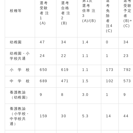
第1次
選
選考
選考
選考
選考
考
受験
受験
合格
校種等
倍率 注
免
予定
者 注
者 注
3
除
者
1
2
(A)/(B)
者
(B)+
(A)
(B)
注4
(C)
(C)
幼稚園
47
34
1.4
0
34
幼稚園・小
24
22
1.1
1
23
学校共通
小 学 校
650
619
1.1
173
792
中 学 校
689
471
1.5
102
573
養護教諭
9
8
3.0
1
9
（幼稚園）
養護教諭
（小学校・
159
30
5.3
14
44
中学校共
通）