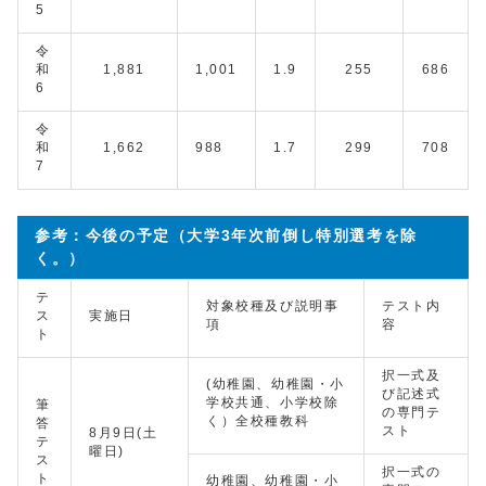
5
令
和
1,881
1,001
1.9
255
686
6
令
和
1,662
988
1.7
299
708
7
参考：今後の予定（大学3年次前倒し特別選考を除
く。）
テ
対象校種及び説明事
テスト内
ス
実施日
項
容
ト
択一式及
(幼稚園、幼稚園・小
び記述式
学校共通、小学校除
筆
の専門テ
く）全校種教科
答
スト
8月9日(土
テ
曜日)
ス
択一式の
ト
幼稚園、幼稚園・小