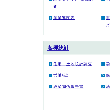
査
産業連関表
各種統計
住宅・土地統計調査
労働統計
経済関係報告書