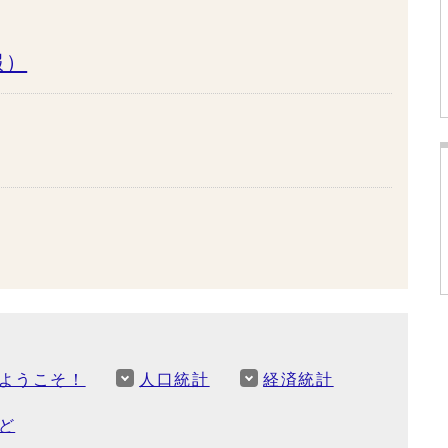
報）
ようこそ！
人口統計
経済統計
ど