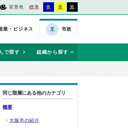
背景色
標準
青
黄
黒
産業・ビジネス
市政
んで探す
組織から探す
同じ階層にある他のカテゴリ
概要
大阪市の紹介