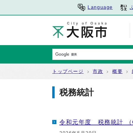
Language
トップページ
市政
概要
税務統計
令和元年度 税務統計 （