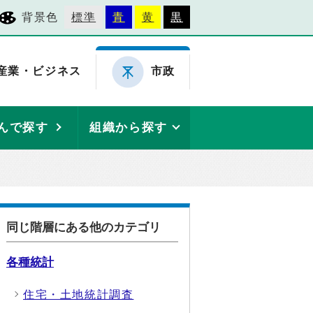
背景色
標準
青
黄
黒
産業・ビジネス
市政
んで探す
組織から探す
同じ階層にある他のカテゴリ
各種統計
住宅・土地統計調査