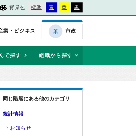
背景色
標準
青
黄
黒
産業・ビジネス
市政
んで探す
組織から探す
同じ階層にある他のカテゴリ
統計情報
お知らせ