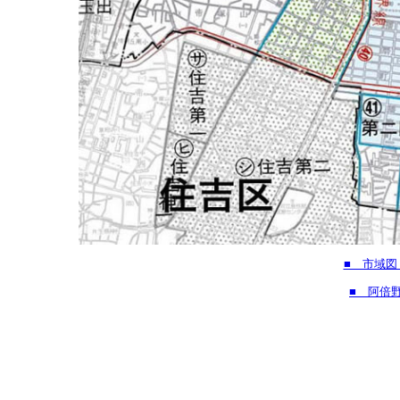
■ 市域図
■ 阿倍