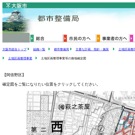
大阪市総合トップ
組織一覧
都市整備局
主要な計画、指針・施策
土地区画整
土地区画整理事業
土地区画整理事業等の換地確定図
【阿倍野区】
確定図をご覧になりたい位置をクリックしてください。