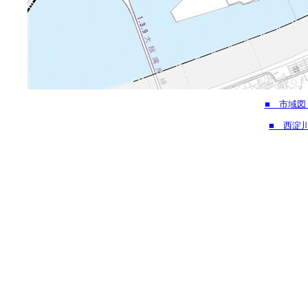
■ 市域図
■ 西淀