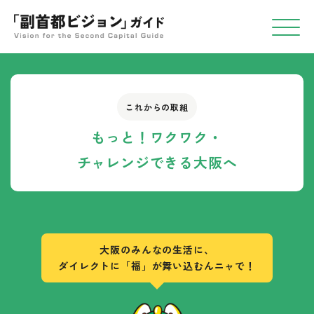
副首都について
これからの取組
副首都について
基盤となる取組
もっと！ワクワク・
なんで、大阪が
チャレンジできる大阪へ
これまでの取組
「副首都」をめざすんニャ？
これからの取組
大阪の強み
大阪がめざす
もっと！便利・安全な大阪へ
副首都のすがた
計画を進めていくために
もっと！ワクワク・
大阪のみんなの生活に、
副首都・大阪実現までの
チャレンジできる大阪へ
ダイレクトに「福」が舞い込むんニャで！
シナリオ
もっと！暮らしも仕事も
にゃにわ福まるについて
プロモーション動画
副首都・大阪の実現は
おもろい大阪へ