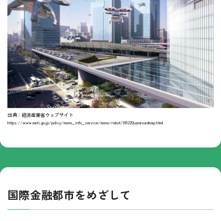
出典：経済産業省ウェブサイト
https://www.meti.go.jp/policy/mono_info_service/mono/robot/181220uamroadmap.html
国際金融都市をめざして