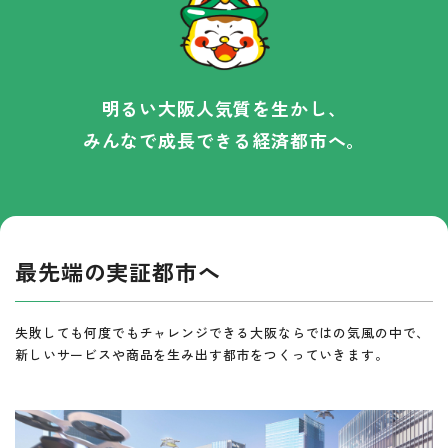
2050年代がゴール
各種資料ダウンロード
大阪自らの取組と、
国への働きかけ
首都機能のバックアップ
明るい大阪人気質を生かし、
大阪府のサイトへ
大阪府のサイトへ
みんなで成長できる経済都市へ。
ふりがな
読み上げる
標準
青
黄
黒
背景色
最先端の実証都市へ
失敗しても何度でもチャレンジできる大阪ならではの気風の中で、
新しいサービスや商品を生み出す都市をつくっていきます。