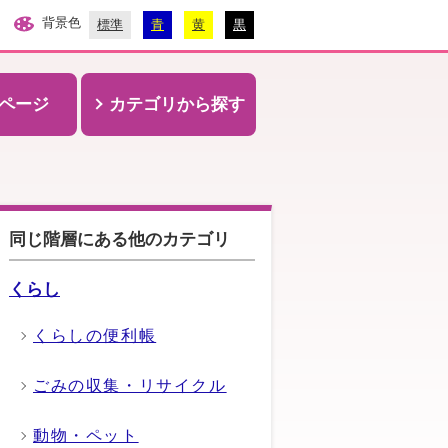
背景色
標準
青
黄
黒
ページ
カテゴリから探す
同じ階層にある他のカテゴリ
くらし
くらしの便利帳
ごみの収集・リサイクル
動物・ペット