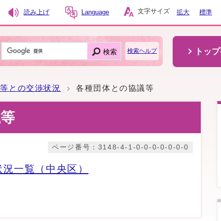
文字サイズ
読み上げ
Language
拡大
標準
トップ
検索
検索ヘルプ
体等との交渉状況
各種団体との協議等
議等
ページ番号：3148-4-1-0-0-0-0-0-0-0
状況一覧（中央区）