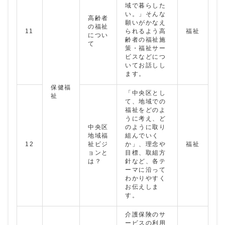
域で暮らした
い。」そんな
高齢者
願いがかなえ
の福祉
11
られるよう高
福祉
につい
齢者の福祉施
て
策・福祉サー
ビスなどにつ
いてお話しし
ます。
保健福
「中央区とし
祉
て、地域での
福祉をどのよ
うに考え、ど
中央区
のように取り
地域福
組んでいく
12
祉ビジ
か」、理念や
福祉
ョンと
目標、取組方
は？
針など、各テ
ーマに沿って
わかりやすく
お伝えしま
す。
介護保険のサ
ービスの利用