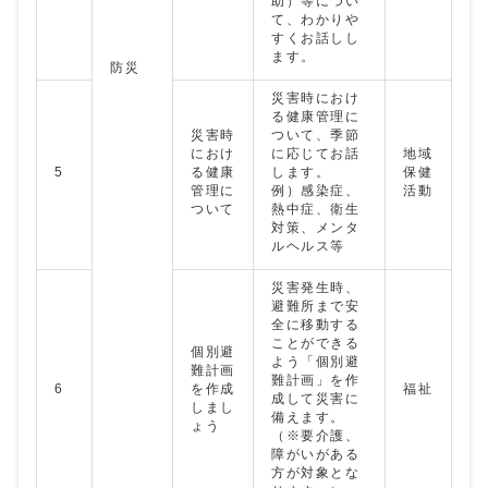
助）等につい
て、わかりや
すくお話しし
ます。
防災
災害時におけ
る健康管理に
災害時
ついて、季節
におけ
に応じてお話
地域
5
る健康
します。
保健
管理に
例）感染症、
活動
ついて
熱中症、衛生
対策、メンタ
ルヘルス等
災害発生時、
避難所まで安
全に移動する
ことができる
個別避
よう「個別避
難計画
難計画」を作
6
を作成
福祉
成して災害に
しまし
備えます。
ょう
（※要介護、
障がいがある
方が対象とな