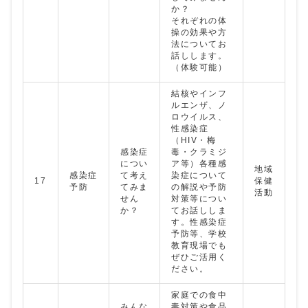
か？
それぞれの体
操の効果や方
法についてお
話しします。
（体験可能）
結核やインフ
ルエンザ、ノ
ロウイルス、
性感染症
（HIV・梅
感染症
毒・クラミジ
につい
ア等）各種感
地域
感染症
て考え
染症について
17
保健
予防
てみま
の解説や予防
活動
せん
対策等につい
か？
てお話ししま
す。性感染症
予防等、学校
教育現場でも
ぜひご活用く
ださい。
家庭での食中
みんな
毒対策や食品