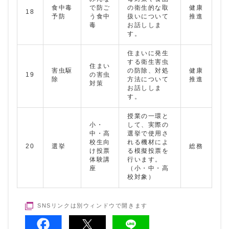
食中毒
で防ご
の衛生的な取
健康
18
予防
う食中
扱いについて
推進
毒
お話ししま
す。
住まいに発生
する衛生害虫
住まい
害虫駆
の防除、対処
健康
19
の害虫
除
方法について
推進
対策
お話ししま
す。
授業の一環と
小・
して、実際の
中・高
選挙で使用さ
校生向
れる機材によ
20
選挙
総務
け投票
る模擬投票を
体験講
行います。
座
（小・中・高
校対象）
SNSリンクは別ウィンドウで開きます