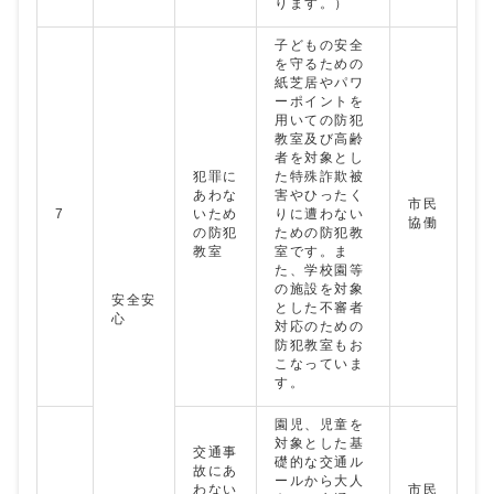
ります。）
子どもの安全
を守るための
紙芝居やパワ
ーポイントを
用いての防犯
教室及び高齢
者を対象とし
犯罪に
た特殊詐欺被
あわな
害やひったく
市民
7
いため
りに遭わない
協働
の防犯
ための防犯教
教室
室です。ま
た、学校園等
の施設を対象
安全安
とした不審者
心
対応のための
防犯教室もお
こなっていま
す。
園児、児童を
対象とした基
交通事
礎的な交通ル
故にあ
ールから大人
わない
市民