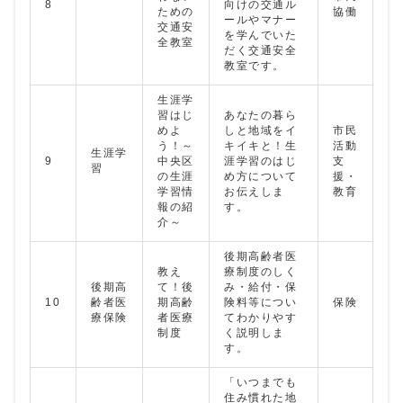
8
向けの交通ル
ための
協働
ールやマナー
交通安
を学んでいた
全教室
だく交通安全
教室です。
生涯学
習はじ
あなたの暮ら
めよ
しと地域をイ
市民
う！～
キイキと！生
活動
生涯学
9
中央区
涯学習のはじ
支
習
の生涯
め方について
援・
学習情
お伝えしま
教育
報の紹
す。
介～
後期高齢者医
教え
療制度のしく
後期高
て！後
み・給付・保
10
齢者医
期高齢
険料等につい
保険
療保険
者医療
てわかりやす
制度
く説明しま
す。
「いつまでも
住み慣れた地