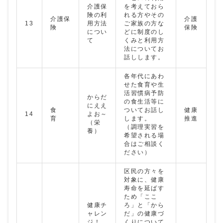
介護保
を考えておら
険の利
れる方やその
介護保
介護
13
用方法
ご家族の方な
険
保険
につい
どに制度のし
て
くみと利用方
法についてお
話しします。
各年代にあわ
せた食育や生
活習慣病予防
からだ
の食生活等に
にええ
食
ついてお話し
健康
14
よお～
育
します。
推進
（栄
（調理実習を
養）
希望される場
合はご相談く
ださい）
区民の方々を
対象に、健康
寿命を延ばす
ため「ここ
健康チ
ろ」と「から
ャレン
だ」の健康づ
ジ！
くりについて