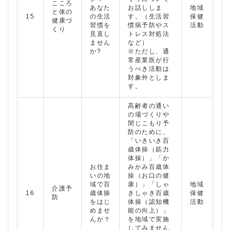
こころ
あなた
お話ししま
地域
と体の
15
の生活
す。（生活習
保健
健康づ
習慣を
慣病予防やス
活動
くり
見直し
トレス対処法
ません
など）
か?
※ただし、通
常産業医が行
うべき活動は
対象外としま
す。
高齢者の通い
の場づくりや
閉じこもり予
防のために、
「いきいき百
歳体操（筋力
体操）」「か
お住ま
みかみ百歳体
いの地
操（お口の健
域で百
康）」「しゃ
地域
介護予
16
歳体操
きしゃき百歳
保健
防
をはじ
体操（認知機
活動
めませ
能の向上）」
んか？
を地域で実施
してみません