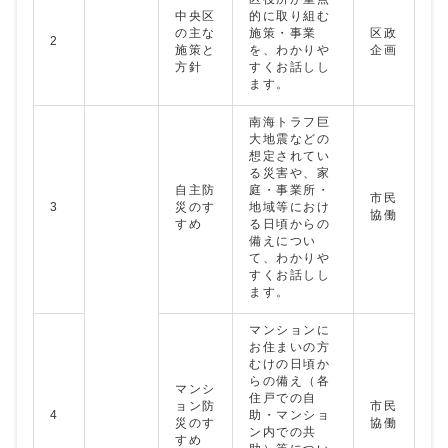
中央区
的に取り組む
の主な
施策・事業
区政
2
施策と
を、わかりや
企画
方針
すくお話しし
ます。
南海トラフ巨
大地震などの
想定されてい
る災害や、家
自主防
庭・事業所・
市民
3
災のす
地域等におけ
協働
すめ
る日頃からの
備えについ
て、わかりや
すくお話しし
ます。
マンションに
お住まいの方
むけの日頃か
らの備え（各
マンシ
住戸での自
ョン防
市民
4
助・マンショ
災のす
協働
ン内での共
すめ