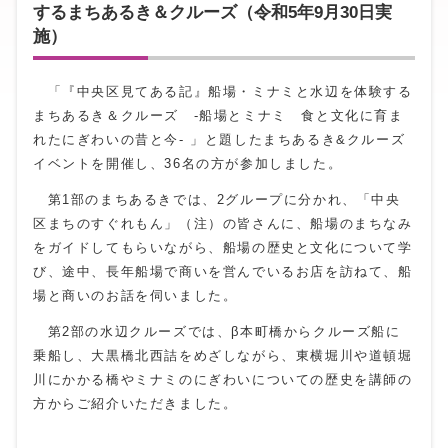
するまちあるき＆クルーズ（令和5年9月30日実
施）
「『中央区見てある記』船場・ミナミと水辺を体験する
まちあるき＆クルーズ ‐船場とミナミ 食と文化に育ま
れたにぎわいの昔と今‐ 」と題したまちあるき&クルーズ
イベントを開催し、36名の方が参加しました。
第1部のまちあるきでは、2グループに分かれ、「中央
区まちのすぐれもん」（注）の皆さんに、船場のまちなみ
をガイドしてもらいながら、船場の歴史と文化について学
び、途中、長年船場で商いを営んでいるお店を訪ねて、船
場と商いのお話を伺いました。
第2部の水辺クルーズでは、β本町橋からクルーズ船に
乗船し、大黒橋北西詰をめざしながら、東横堀川や道頓堀
川にかかる橋やミナミのにぎわいについての歴史を講師の
方からご紹介いただきました。