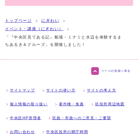
トップページ
にぎわい
イベント・講座（にぎわい）
「『中央区見てある記』船場・ミナミと水辺を体験するま
ちあるき＆クルーズ」を開催しました！
ページの先頭へ戻る
サイトマップ
サイトの使い方
サイトの考え方
個人情報の取り扱い
著作権・免責
区役所周辺地図
中央区HP管理者
区政・市政へのご意見・ご要望
お問い合わせ
中央区役所の開庁時間