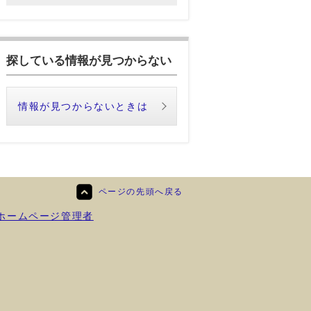
探している情報が見つからない
情報が見つからないときは
ページの先頭へ戻る
ホームページ管理者
）