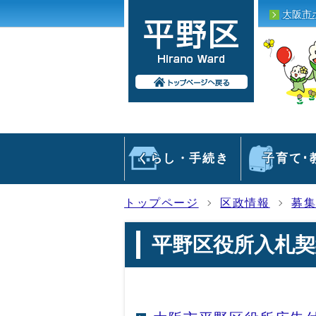
大阪市
くらし・手続き
子育て･
トップページ
区政情報
募
平野区役所入札