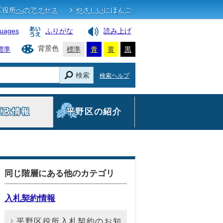
区役所へのアクセス
やさしいにほんご
guages
ふりがな
読み上げ
背景色
標準
標準
青
黄
黒
検索
検索ヘルプ
区政情報
平野区の紹介
同じ階層にある他のカテゴリ
入札契約情報
平野区役所入札契約のお知